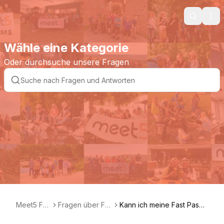
Search
Ope
Wähle eine Kategorie
Oder durchsuche unsere Fragen
Meet5 FA
Fragen über Fas
Kann ich meine Fast Pass-
Q DE
t Pass
Tickets zurückgeben?