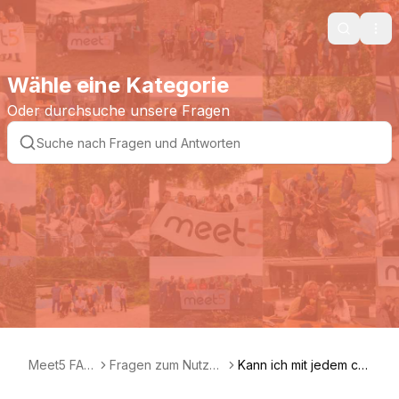
Search
Ope
Wähle eine Kategorie
Oder durchsuche unsere Fragen
Meet5 FAQ
Fragen zum Nutzer
Kann ich mit jedem ch
DE
profil
atten?