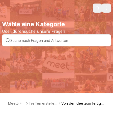
Search
Ope
Wähle eine Kategorie
Oder durchsuche unsere Fragen
Meet5 FA
Treffen erstellen:
Von der Idee zum fertige
Q DE
Alle Infos, Tipps
n Treffen (inkl. Videoanlei