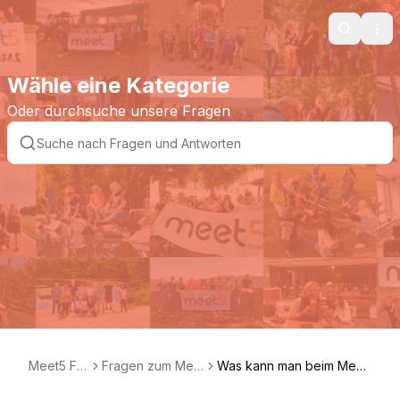
Search
Ope
Wähle eine Kategorie
Oder durchsuche unsere Fragen
Meet5 FA
Fragen zum Mee
Was kann man beim Meet
Q DE
t5 Event Award
5 Event Award gewinnen?