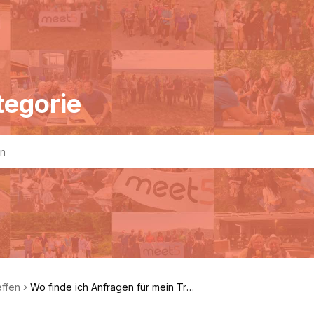
tegorie
effen
Wo finde ich Anfragen für mein Tref
fen „nur auf Einladung“?