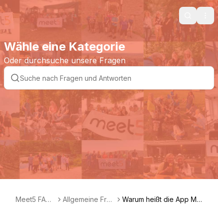
Search
Ope
Wähle eine Kategorie
Oder durchsuche unsere Fragen
Meet5 FAQ
Allgemeine Frag
Warum heißt die App Me
DE
en
et5?