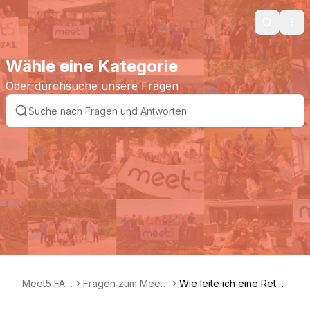
Search
Ope
Wähle eine Kategorie
Oder durchsuche unsere Fragen
Meet5 FAQ
Fragen zum Meet5
Wie leite ich eine Retou
DE
Fanshop
re ein?