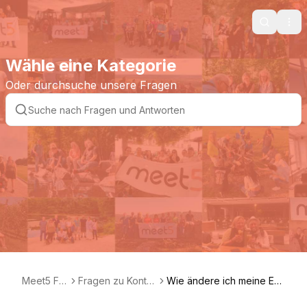
Search
Ope
Wähle eine Kategorie
Oder durchsuche unsere Fragen
Meet5 FA
Fragen zu Konto
Wie ändere ich meine E-
Q DE
einstellungen
Mail-Adresse?