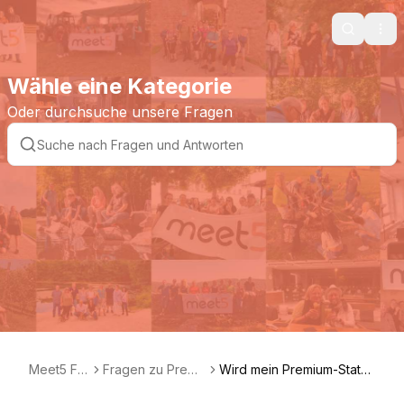
Search
Ope
Wähle eine Kategorie
Oder durchsuche unsere Fragen
Meet5 FA
Fragen zu Premi
Wird mein Premium-Status
Q DE
um und Club
anderen Nutzern angezei