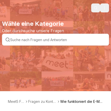
Search
Ope
Wähle eine Kategorie
Oder durchsuche unsere Fragen
Meet5 FA
Fragen zu Konto
Wie funktioniert die E-Mai
Q DE
einstellungen
l-Bestätigung?